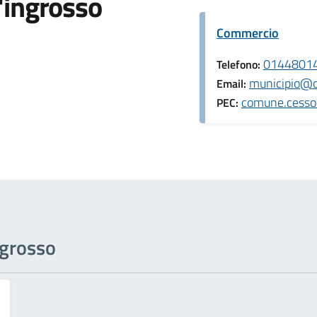
'ingrosso
Commercio
0144801
Telefono:
municipio@c
Email:
comune.cessol
PEC:
ngrosso