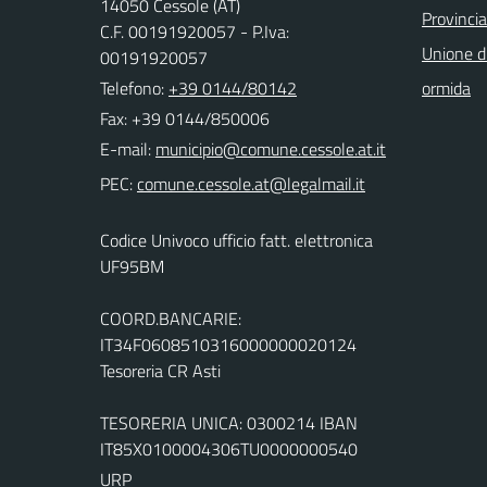
14050 Cessole (AT)
Provincia
C.F. 00191920057 - P.Iva:
Unione d
00191920057
Telefono:
+39 0144/80142
ormida
Fax: +39 0144/850006
E-mail:
PEC:
Codice Univoco ufficio fatt. elettronica
UF95BM
COORD.BANCARIE:
IT34F0608510316000000020124
Tesoreria CR Asti
TESORERIA UNICA: 0300214 IBAN
IT85X0100004306TU0000000540
URP