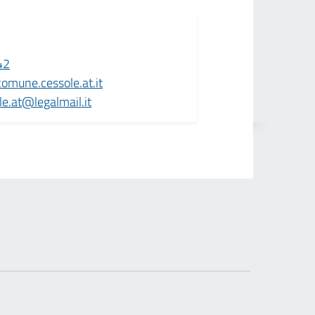
42
omune.cessole.at.it
e.at@legalmail.it