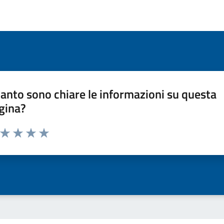
anto sono chiare le informazioni su questa
gina?
a da 1 a 5 stelle la pagina
ta 1 stelle su 5
Valuta 2 stelle su 5
Valuta 3 stelle su 5
Valuta 4 stelle su 5
Valuta 5 stelle su 5