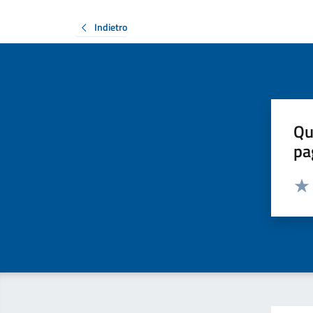
Indietro
Qu
pa
Valut
Valu