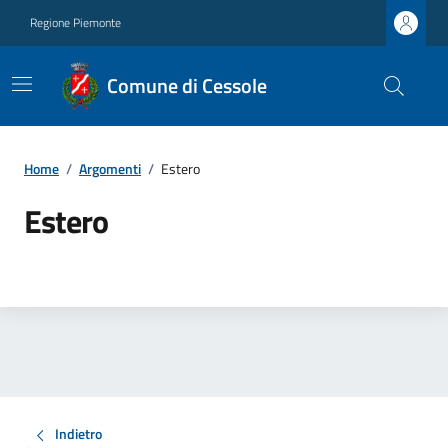
Regione Piemonte
Comune di Cessole
Home
/
Argomenti
/
Estero
Estero
Indietro