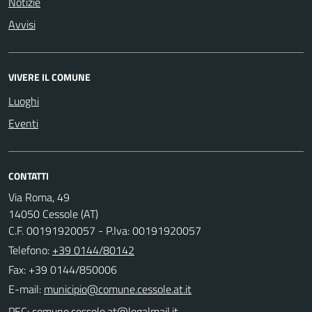
Notizie
Avvisi
VIVERE IL COMUNE
Luoghi
Eventi
CONTATTI
Via Roma, 49
14050 Cessole (AT)
C.F. 00191920057 - P.Iva: 00191920057
Telefono:
+39 0144/80142
Fax: +39 0144/850006
E-mail:
PEC: