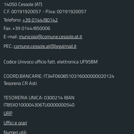
14050 Cessole (AT)
C.F. 00191920057 - P.Iva: 00191920057
Telefono:
+39 0144/80142
Fax: +39 0144/850006
E-mail:
PEC:
Codice Univoco ufficio fatt. elettronica UF95BM
COORD.BANCARIE: IT34F0608510316000000020124
Tesoreria CR Asti
TESORERIA UNICA: 0300214 IBAN
IT85X0100004306TU0000000540
URP
Uffici e orari
Numeri utili