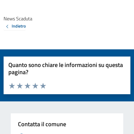
News Scaduta
Indietro
Quanto sono chiare le informazioni su questa
pagina?
Valuta da 1 a 5 stelle la pagina
Valuta 1 stelle su 5
Valuta 2 stelle su 5
Valuta 3 stelle su 5
Valuta 4 stelle su 5
Valuta 5 stelle su 5
Contatta il comune