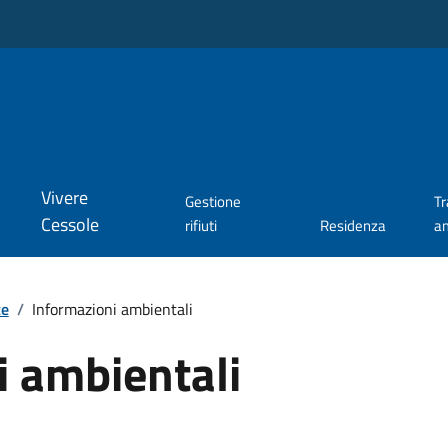
Vivere
Gestione
T
Cessole
rifiuti
Residenza
a
te
/
Informazioni ambientali
i ambientali