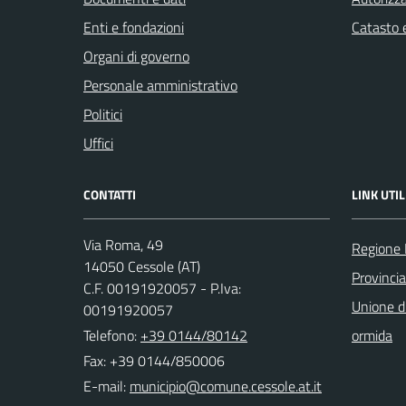
Enti e fondazioni
Catasto e
Organi di governo
Personale amministrativo
Politici
Uffici
CONTATTI
LINK UTIL
Via Roma, 49
Regione
14050 Cessole (AT)
Provincia
C.F. 00191920057 - P.Iva:
Unione d
00191920057
Telefono:
+39 0144/80142
ormida
Fax: +39 0144/850006
E-mail: