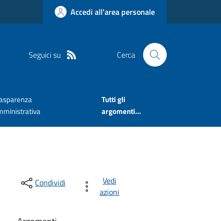
Accedi all'area personale
Seguici su
Cerca
rasparenza
Tutti gli
mministrativa
argomenti...
Vedi
Condividi
azioni