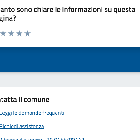
anto sono chiare le informazioni su questa
gina?
a da 1 a 5 stelle la pagina
ta 1 stelle su 5
Valuta 2 stelle su 5
Valuta 3 stelle su 5
Valuta 4 stelle su 5
Valuta 5 stelle su 5
tatta il comune
Leggi le domande frequenti
Richiedi assistenza
Chiama il numero +39 0144/80142