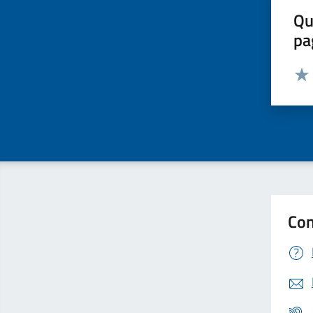
Qu
pa
Valut
Valu
Con