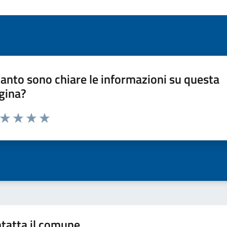
anto sono chiare le informazioni su questa
gina?
a da 1 a 5 stelle la pagina
ta 1 stelle su 5
Valuta 2 stelle su 5
Valuta 3 stelle su 5
Valuta 4 stelle su 5
Valuta 5 stelle su 5
tatta il comune