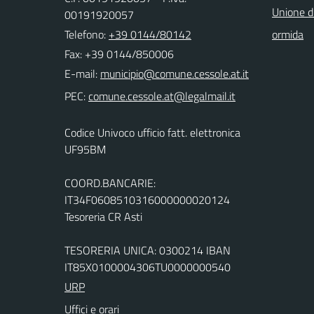
Unione d
00191920057
Telefono:
+39 0144/80142
ormida
Fax: +39 0144/850006
E-mail:
PEC:
Codice Univoco ufficio fatt. elettronica
UF95BM
COORD.BANCARIE:
IT34F0608510316000000020124
Tesoreria CR Asti
TESORERIA UNICA: 0300214 IBAN
IT85X0100004306TU0000000540
URP
Uffici e orari