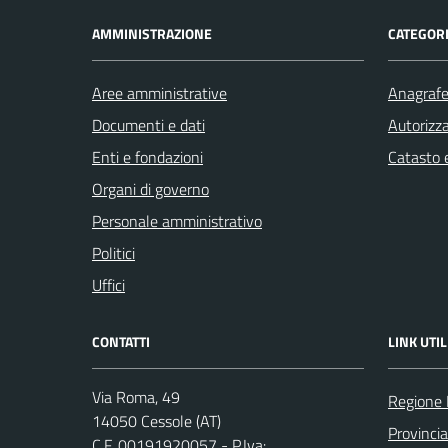
AMMINISTRAZIONE
CATEGORI
Aree amministrative
Anagrafe 
Documenti e dati
Autorizza
Enti e fondazioni
Catasto e
Organi di governo
Personale amministrativo
Politici
Uffici
CONTATTI
LINK UTIL
Via Roma, 49
Regione
14050 Cessole (AT)
Provincia
C.F. 00191920057 - P.Iva: