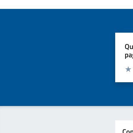
Qu
pa
Valut
Valu
Con