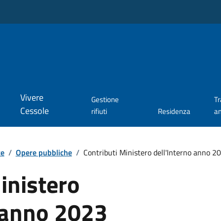
Vivere
Gestione
T
Cessole
rifiuti
Residenza
a
te
/
Opere pubbliche
/
Contributi Ministero dell'Interno anno 2
inistero
o anno 2023