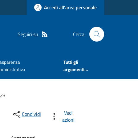
Accedi all'area personale
Seguici su
Cerca
rasparenza
Tutti gli
mministrativa
argomenti...
023
Vedi
Condividi
azioni