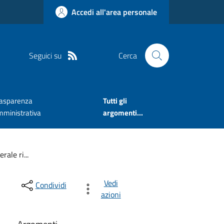
Accedi all'area personale
Seguici su
Cerca
rasparenza
Tutti gli
mministrativa
argomenti...
ale ri...
Vedi
Condividi
azioni