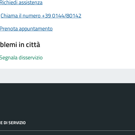
Richiedi assistenza
Chiama il numero +39 0144/80142
Prenota appuntamento
blemi in città
Segnala disservizio
E DI SERVIZIO