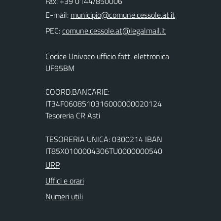
Fax: +39 0144/850006
E-mail:
PEC:
Codice Univoco ufficio fatt. elettronica
UF95BM
COORD.BANCARIE:
IT34F0608510316000000020124
Tesoreria CR Asti
TESORERIA UNICA: 0300214 IBAN
IT85X0100004306TU0000000540
URP
Uffici e orari
Numeri utili