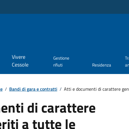
Vivere
Gestione
T
Cessole
rifiuti
Residenza
a
te
/
Bandi di gara e contratti
/
Atti e documenti di carattere gener
enti di carattere
riti a tutte le