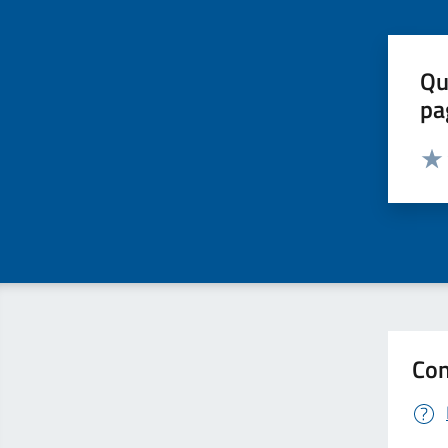
Qu
pa
Valut
Valu
Con