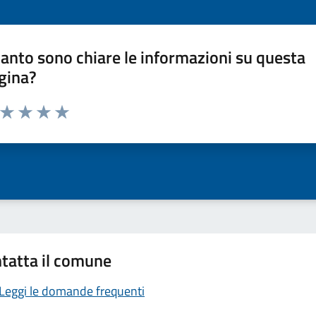
anto sono chiare le informazioni su questa
gina?
a da 1 a 5 stelle la pagina
ta 1 stelle su 5
Valuta 2 stelle su 5
Valuta 3 stelle su 5
Valuta 4 stelle su 5
Valuta 5 stelle su 5
tatta il comune
Leggi le domande frequenti