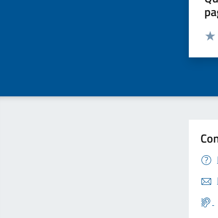
pa
Valut
Valu
Con