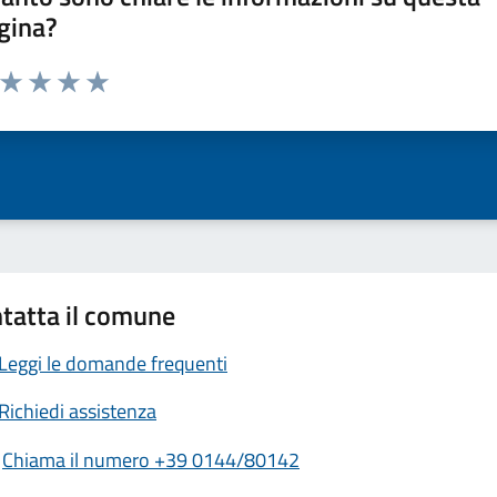
gina?
a da 1 a 5 stelle la pagina
ta 1 stelle su 5
Valuta 2 stelle su 5
Valuta 3 stelle su 5
Valuta 4 stelle su 5
Valuta 5 stelle su 5
tatta il comune
Leggi le domande frequenti
Richiedi assistenza
Chiama il numero +39 0144/80142