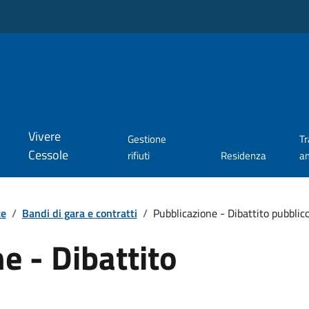
Vivere
Gestione
T
Cessole
rifiuti
Residenza
a
te
/
Bandi di gara e contratti
/
Pubblicazione - Dibattito pubblic
e - Dibattito