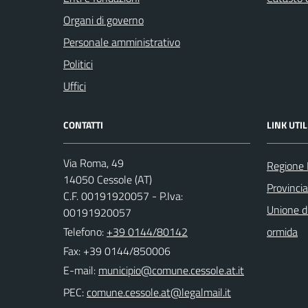
Organi di governo
Personale amministrativo
Politici
Uffici
CONTATTI
LINK UTIL
Via Roma, 49
Regione
14050 Cessole (AT)
Provincia
C.F. 00191920057 - P.Iva:
Unione d
00191920057
Telefono:
+39 0144/80142
ormida
Fax: +39 0144/850006
E-mail:
PEC: