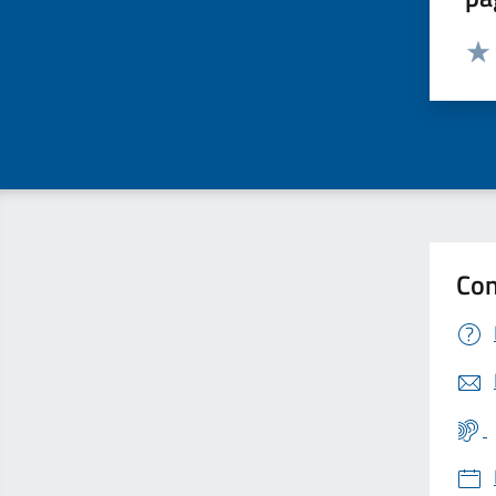
Valut
Valu
Con