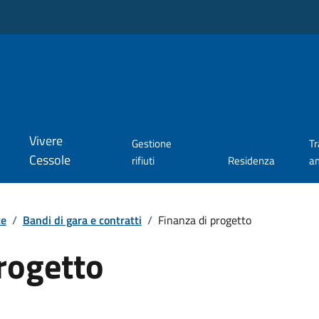
Vivere
Gestione
T
Cessole
rifiuti
Residenza
a
te
/
Bandi di gara e contratti
/
Finanza di progetto
rogetto