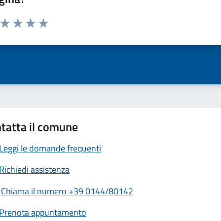
a da 1 a 5 stelle la pagina
ta 1 stelle su 5
Valuta 2 stelle su 5
Valuta 3 stelle su 5
Valuta 4 stelle su 5
Valuta 5 stelle su 5
tatta il comune
Leggi le domande frequenti
Richiedi assistenza
Chiama il numero +39 0144/80142
Prenota appuntamento