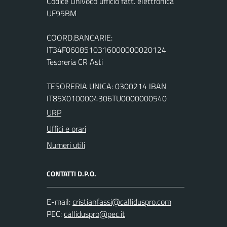
Codice Univoco ufficio fatt. elettronica
UF95BM
COORD.BANCARIE:
IT34F0608510316000000020124
Tesoreria CR Asti
TESORERIA UNICA: 0300214 IBAN
IT85X0100004306TU0000000540
URP
Uffici e orari
Numeri utili
CONTATTI D.P.O.
E-mail:
PEC: