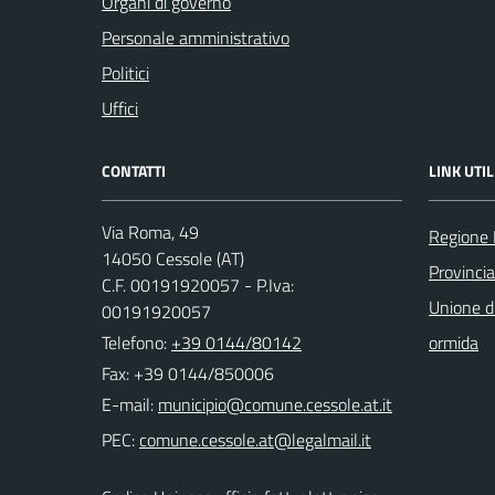
Organi di governo
Personale amministrativo
Politici
Uffici
CONTATTI
LINK UTIL
Via Roma, 49
Regione
14050 Cessole (AT)
Provincia
C.F. 00191920057 - P.Iva:
Unione d
00191920057
Telefono:
+39 0144/80142
ormida
Fax: +39 0144/850006
E-mail:
PEC: