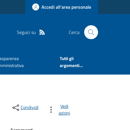
Accedi all'area personale
Seguici su
Cerca
rasparenza
Tutti gli
mministrativa
argomenti...
Vedi
Condividi
azioni