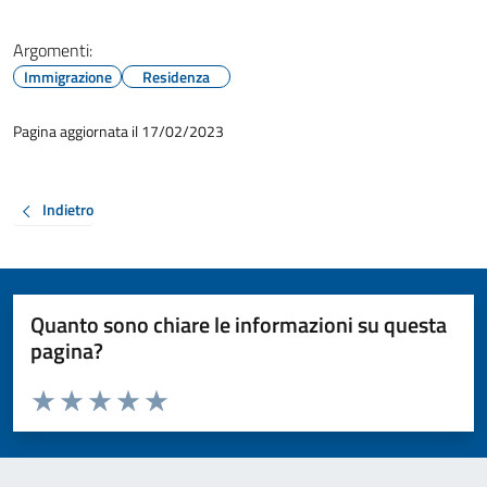
Argomenti:
Immigrazione
Residenza
Pagina aggiornata il 17/02/2023
Indietro
Quanto sono chiare le informazioni su questa
pagina?
Valuta da 1 a 5 stelle la pagina
Valuta 1 stelle su 5
Valuta 2 stelle su 5
Valuta 3 stelle su 5
Valuta 4 stelle su 5
Valuta 5 stelle su 5