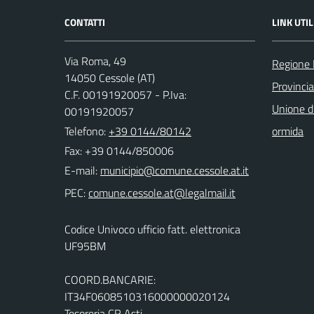
CONTATTI
LINK UTIL
Via Roma, 49
Regione
14050 Cessole (AT)
Provincia
C.F. 00191920057 - P.Iva:
Unione d
00191920057
Telefono:
+39 0144/80142
ormida
Fax: +39 0144/850006
E-mail:
PEC:
Codice Univoco ufficio fatt. elettronica
UF95BM
COORD.BANCARIE:
IT34F0608510316000000020124
Tesoreria CR Asti