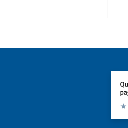
Qu
pa
Valut
Valu