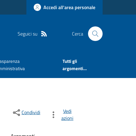
Accedi all'area personale
Seguici su
Cerca
rasparenza
Tutti gli
mministrativa
argomenti...
Vedi
Condividi
azioni