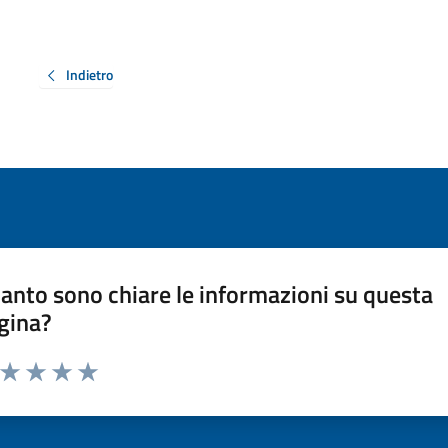
Indietro
anto sono chiare le informazioni su questa
gina?
a da 1 a 5 stelle la pagina
ta 1 stelle su 5
Valuta 2 stelle su 5
Valuta 3 stelle su 5
Valuta 4 stelle su 5
Valuta 5 stelle su 5