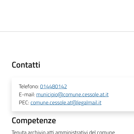
Contatti
Telefono:
014480142
E-mail:
municipio@comune.cessole.at.it
PEC:
comune.cessole.at@legalmail.it
Competenze
Tenuta archivio atti amministrativi del comune